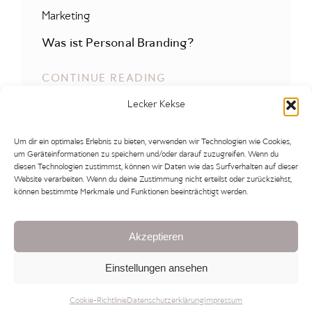
Marketing
Was ist Personal Branding?
CONTINUE READING
Lecker Kekse
Um dir ein optimales Erlebnis zu bieten, verwenden wir Technologien wie Cookies,
um Geräteinformationen zu speichern und/oder darauf zuzugreifen. Wenn du
diesen Technologien zustimmst, können wir Daten wie das Surfverhalten auf dieser
Website verarbeiten. Wenn du deine Zustimmung nicht erteilst oder zurückziehst,
können bestimmte Merkmale und Funktionen beeinträchtigt werden.
IMPRESSUM
DATENSCHUTZERKLÄRUNG
COOKIE-RICHTLINIE (EU)
Akzeptieren
Einstellungen ansehen
© 2026 – HANNAH LEHMKUHL
PERSONAL BRANDING FOTOS & BUSINESSPORTRAITS AACHEN
Cookie-Richtlinie
Datenschutzerklärung
Impressum